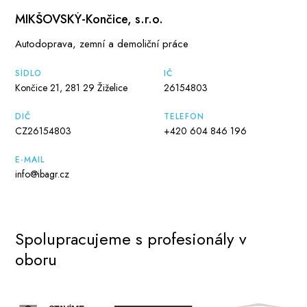
MIKŠOVSKÝ-Končice, s.r.o.
Autodoprava, zemní a demoliční práce
SÍDLO
IČ
Končice 21, 281 29 Žiželice
26154803
DIČ
TELEFON
CZ26154803
+420 604 846 196
E-MAIL
info@ibagr.cz
Spolupracujeme s profesionály v
oboru