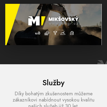
Služby
Díky bohatým zkušenostem můžeme
zákazníkovi nabídnout vysokou kvalitu
našich služeb již 30 let.